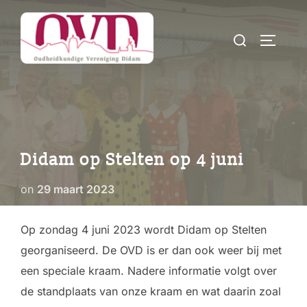
Ga
naar
Zoek
TOGGLE
de
naar:
inhoud
Didam op Stelten op 4 juni
Geplaatst
on
29 maart 2023
op
Op zondag 4 juni 2023 wordt Didam op Stelten
georganiseerd. De OVD is er dan ook weer bij met
een speciale kraam. Nadere informatie volgt over
de standplaats van onze kraam en wat daarin zoal