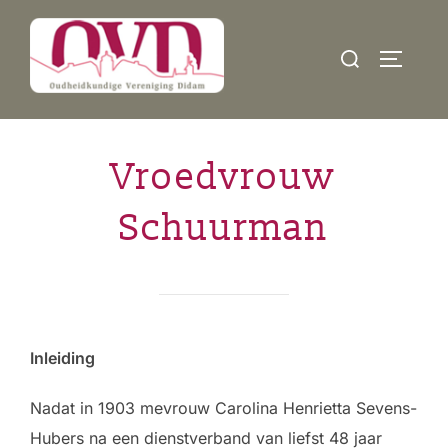
Ga
naar
Zoek
TOGGLE
de
naar:
inhoud
Vroedvrouw
Schuurman
Inleiding
Nadat in 1903 mevrouw Carolina Henrietta Sevens-
Hubers na een dienstverband van liefst 48 jaar