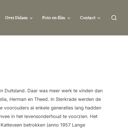
Zoek
Over Didam
Foto en film
Contact
naar:
in Duitsland. Daar was meer werk te vinden dan
rnelia, Herman en Theed. In Sterkrade werden de
de voorouders al enkele generaties lang hadden
nvee in het levensonderhoud te voorzien. Het
 Katteveen betrokken (anno 1957 Lange