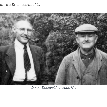
ar de Smallestraat 12.
Dorus Tinneveld en zoon Nol