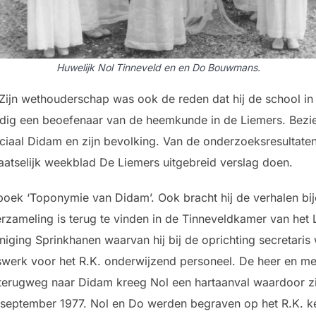
Huwelijk Nol Tinneveld en en Do Bouwmans.
Zijn wethouderschap was ook de reden dat hij de school in
edig een beoefenaar van de heemkunde in de Liemers. Beziel
ciaal Didam en zijn bevolking. Van de onderzoeksresultate
plaatselijk weekblad De Liemers uitgebreid verslag doen.
boek ‘Toponymie van Didam’. Ook bracht hij de verhalen bije
erzameling is terug te vinden in de Tinneveldkamer van he
ereniging Sprinkhanen waarvan hij bij de oprichting secretar
swerk voor het R.K. onderwijzend personeel. De heer en 
e terugweg naar Didam kreeg Nol een hartaanval waardoor z
 september 1977. Nol en Do werden begraven op het R.K. ke