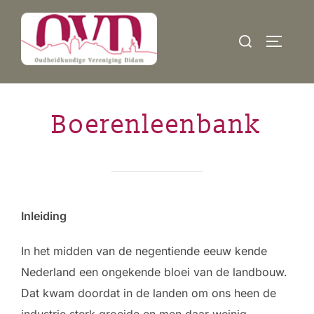
Ga
naar
Zoek
TOGGLE
de
naar:
inhoud
Boerenleenbank
Inleiding
In het midden van de negentiende eeuw kende
Nederland een ongekende bloei van de landbouw.
Dat kwam doordat in de landen om ons heen de
industrie sterk groeide en men daar weinig