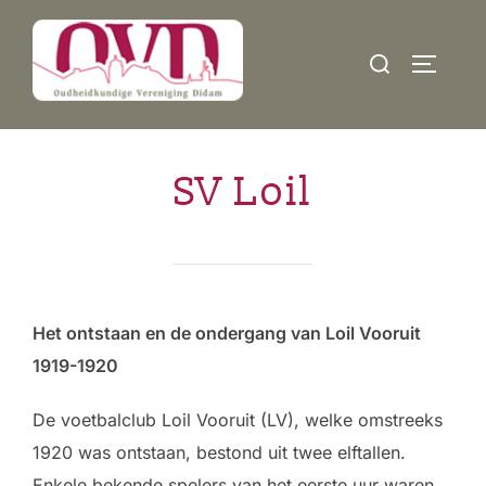
Ga
naar
Zoek
TOGGLE
de
naar:
inhoud
SV Loil
Het ontstaan en de ondergang van Loil Vooruit
1919-1920
De voetbalclub Loil Vooruit (LV), welke omstreeks
1920 was ontstaan, bestond uit twee elftallen.
Enkele bekende spelers van het eerste uur waren