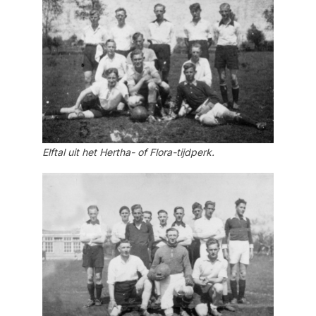
Elftal uit het Hertha- of Flora-tijdperk.