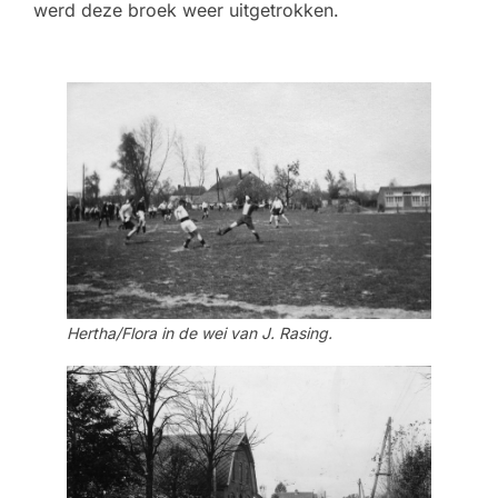
werd deze broek weer uitgetrokken.
Hertha/Flora in de wei van J. Rasing.