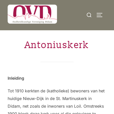
Ga
naar
Zoek
TOGGLE
de
naar:
inhoud
Antoniuskerk
Inleiding
Tot 1910 kerkten de (katholieke) bewoners van het
huidige Nieuw-Dijk in de St. Martinuskerk in
Didam, net zoals de inwoners van Loil. Omstreeks
1900 bleek deze kerk voor al die gelovigen te