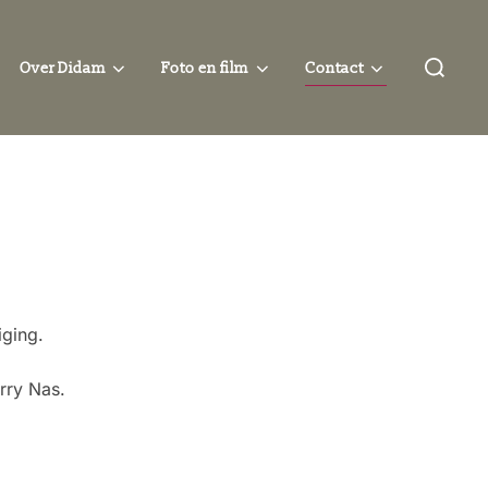
Zoek
Over Didam
Foto en film
Contact
naar:
iging.
rry Nas.