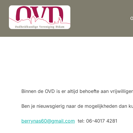
Ga
naar
de
inhoud
Binnen de OVD is er altijd behoefte aan vrijwillig
Ben je nieuwsgierig naar de mogelijkheden dan ku
berrynas60@gmail.com
tel: 06-4017 4281