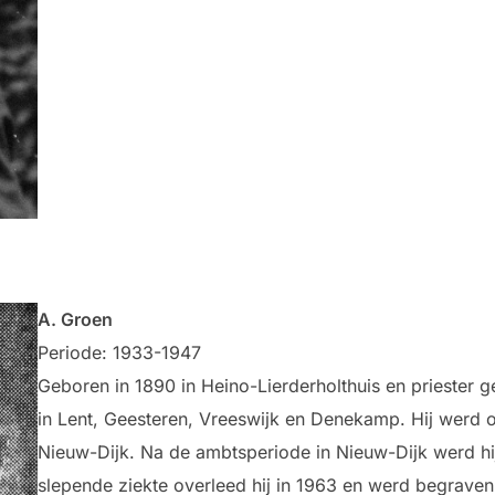
A. Groen
Periode: 1933-1947
Geboren in 1890 in Heino-Lierderholthuis en priester ge
in Lent, Geesteren, Vreeswijk en Denekamp. Hij werd
Nieuw-Dijk. Na de ambtsperiode in Nieuw-Dijk werd hi
slepende ziekte overleed hij in 1963 en werd begraven