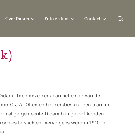
Zoek
Over Didam
Foto en film
Contact
naar:
jk)
n Didam. Toen deze kerk aan het einde van de
oor C.J.A. Otten en het kerkbestuur een plan om
voormalige gemeente Didam hun geloof konden
ochies te stichten. Vervolgens werd in 1910 in
ua.