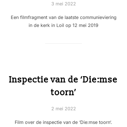
Geplaatst
3 mei 2022
op
Een filmfragment van de laatste communieviering
in de kerk in Loil op 12 mei 2019
Inspectie van de ‘Die:mse
toorn’
Geplaatst
2 mei 2022
op
Film over de inspectie van de ‘Die:mse toorn‘.