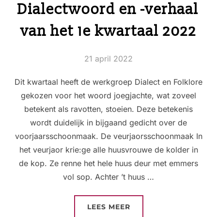
Dialectwoord en -verhaal
van het 1e kwartaal 2022
Geplaatst
21 april 2022
op
Dit kwartaal heeft de werkgroep Dialect en Folklore
gekozen voor het woord joegjachte, wat zoveel
betekent als ravotten, stoeien. Deze betekenis
wordt duidelijk in bijgaand gedicht over de
voorjaarsschoonmaak. De veurjaorsschoonmaak In
het veurjaor krie:ge alle huusvrouwe de kolder in
de kop. Ze renne het hele huus deur met emmers
vol sop. Achter ’t huus …
“DIALECTWOORD EN -
LEES MEER