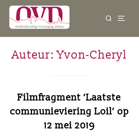
Ga
naar
Zoek
TOGGLE
de
naar:
inhoud
Auteur:
Yvon-Cheryl
Filmfragment ‘Laatste
communieviering Loil’ op
12 mei 2019