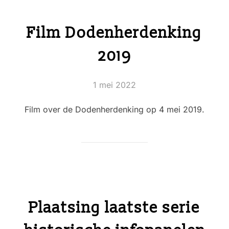
Film Dodenherdenking
2019
Geplaatst
1 mei 2022
op
Film over de Dodenherdenking op 4 mei 2019.
Plaatsing laatste serie