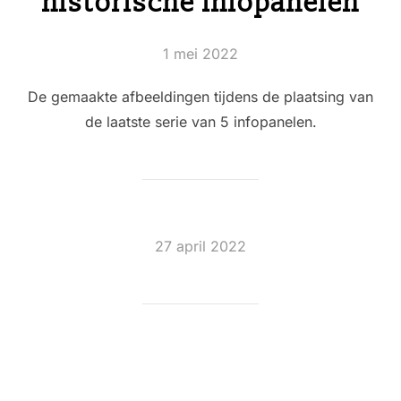
historische infopanelen
Geplaatst
1 mei 2022
op
De gemaakte afbeeldingen tijdens de plaatsing van
de laatste serie van 5 infopanelen.
Geplaatst
27 april 2022
op