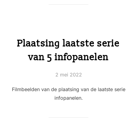
Plaatsing laatste serie
van 5 infopanelen
Geplaatst
2 mei 2022
op
Filmbeelden van de plaatsing van de laatste serie
infopanelen.