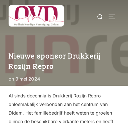
Ga
naar
Zoek
TOGGLE
de
naar:
inhoud
Nieuwe sponsor Drukkerij
Rozijn Repro
Geplaatst
on
9 mei 2024
op
Al sinds decennia is Drukkerij Rozijn Repro
onlosmakelijk verbonden aan het centrum van
Didam. Het familiebedrijf heeft weten te groeien
binnen de beschikbare vierkante meters en heeft