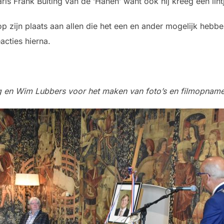
ris Frank Buiting van de ‘Hanen’ want ook hij kreeg een lint
p zijn plaats aan allen die het een en ander mogelijk heb
acties hierna.
g en Wim Lubbers voor het maken van foto’s en filmopname