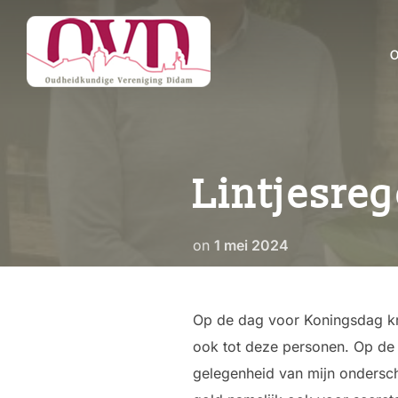
Ga
naar
de
inhoud
Lintjesre
Geplaatst
on
1 mei 2024
op
Op de dag voor Koningsdag kre
ook tot deze personen. Op de 
gelegenheid van mijn ondersch