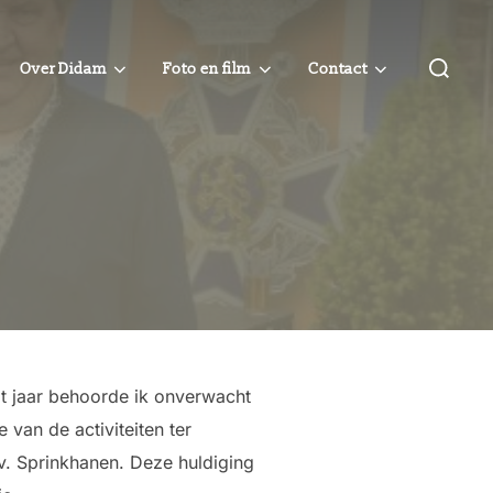
Zoek
Over Didam
Foto en film
Contact
naar:
t jaar behoorde ik onverwacht
van de activiteiten ter
v. Sprinkhanen. Deze huldiging