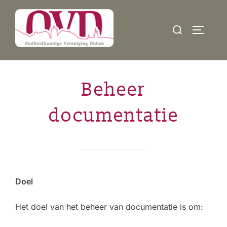
Ga
naar
Zoek
TOGGLE
de
naar:
inhoud
Beheer
documentatie
Doel
Het doel van het beheer van documentatie is om: