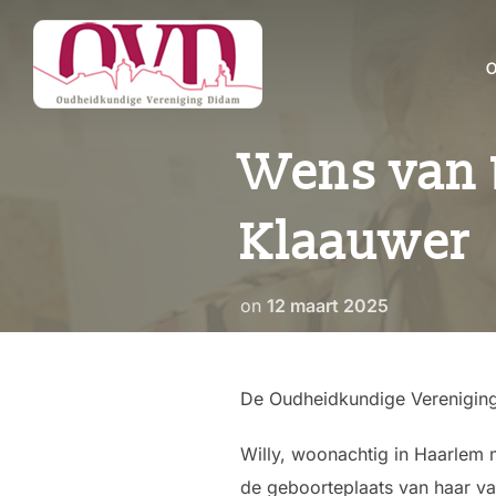
Ga
naar
de
inhoud
Wens van 1
Klaauwer
Geplaatst
on
12 maart 2025
op
De Oudheidkundige Vereniging 
Willy, woonachtig in Haarlem
de geboorteplaats van haar va