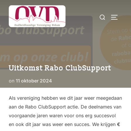
Ga
naar
Zoek
TOGGLE
de
naar:
inhoud
Uitkomst Rabo ClubSupport
Geplaatst
on
11 oktober 2024
op
Als vereniging hebben we dit jaar weer meegedaan
aan de Rabo ClubSupport actie. De deelnames van
voorgaande jaren waren voor ons erg succesvol
en ook dit jaar was weer een succes. We krijgen
€