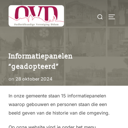
Ga
naar
Zoek
TOGGLE
de
naar:
inhoud
Informatiepanelen
“geadopteerd”
Geplaatst
on
28 oktober 2024
op
In onze gemeente staan 15 informatiepanelen
waarop gebouwen en personen staan die een
beeld geven van de historie van die omgeving.
Op onze website vind je onder het menu