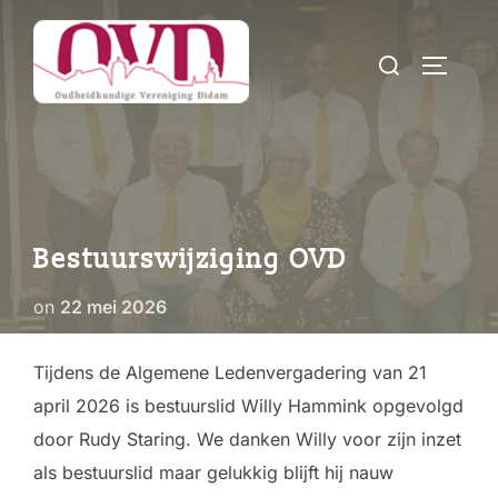
Ga
naar
Zoek
TOGGLE
de
naar:
inhoud
Bestuurswijziging OVD
Geplaatst
on
22 mei 2026
op
Tijdens de Algemene Ledenvergadering van 21
april 2026 is bestuurslid Willy Hammink opgevolgd
door Rudy Staring. We danken Willy voor zijn inzet
als bestuurslid maar gelukkig blijft hij nauw