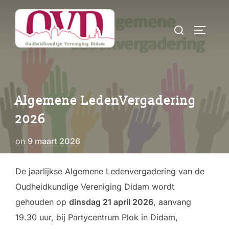
Ga
naar
Zoek
TOGGLE
de
naar:
inhoud
Algemene LedenVergadering
2026
Geplaatst
on
9 maart 2026
op
De jaarlijkse Algemene Ledenvergadering van de
Oudheidkundige Vereniging Didam wordt
gehouden op
dinsdag 21 april 2026
, aanvang
19.30 uur, bij Partycentrum Plok in Didam,